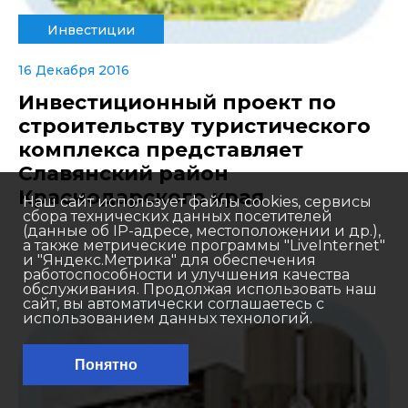
Инвестиции
16 Декабря 2016
Инвестиционный проект по
строительству туристического
комплекса представляет
Славянский район
Краснодарского края
Наш сайт использует файлы cookies, сервисы
сбора технических данных посетителей
(данные об IP-адресе, местоположении и др.),
а также метрические программы "LiveInternet"
и "Яндекс.Метрика" для обеспечения
работоспособности и улучшения качества
обслуживания. Продолжая использовать наш
сайт, вы автоматически соглашаетесь с
использованием данных технологий.
Понятно