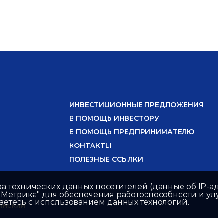
ИНВЕСТИЦИОННЫЕ ПРЕДЛОЖЕНИЯ
В ПОМОЩЬ ИНВЕСТОРУ
В ПОМОЩЬ ПРЕДПРИНИМАТЕЛЮ
КОНТАКТЫ
ПОЛЕЗНЫЕ ССЫЛКИ
ра технических данных посетителей (данные об IP-ад
с.Метрика" для обеспечения работоспособности и 
шаетесь с использованием данных технологий.
янский