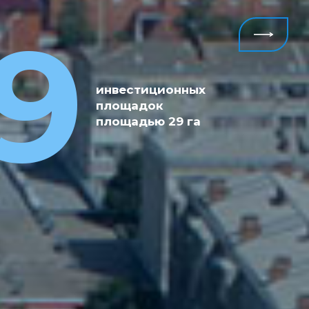
14
9
На активной
стадии
реализации
находятся 14
инвестиционных
крупных
площадок
инвестиционных
площадью 29 га
проектов, с
общим объемом
инвестиций 67,5
млрд.руб