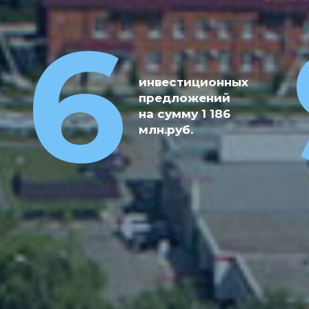
15
6
За 2021-
2025гг.
реализовано
инвестиционных
15 крупных
предложений
проектов
на сумму 1 186
на общую
млн.руб.
сумму
6,8 млрд
рублей