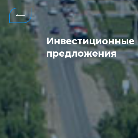
Инвестиционные
Всего
предложения
реализовано