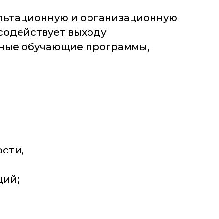
льтационную и организационную
содействует выходу
чные обучающие программы,
ости,
ций;