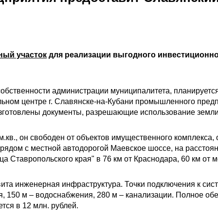
ный участок
для реализации выгодного инвестиционно
собственности администрации муниципалитета, планируется
ьном центре г. Славянске-на-Кубани промышленного предп
 изготовлены документы, разрешающие использование земли
м.кв., он свободен от объектов имущественного комплекса,
 рядом с местной автодорогой Маевское шоссе, на расстоян
 Ставропольского края" в 76 км от Краснодара, 60 км от мо
вита инженерная инфраструктура. Точки подключения к сис
я, 150 м – водоснабжения, 280 м – канализации. Полное о
ся в 12 млн. рублей.