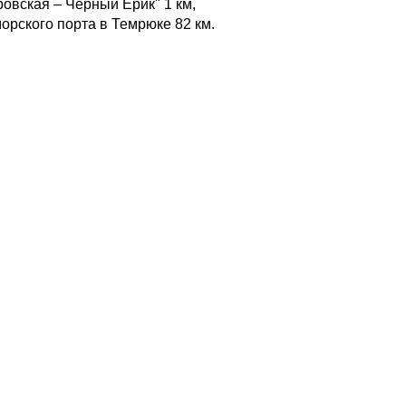
ровская – Черный Ерик" 1 км,
орского порта в Темрюке 82 км.