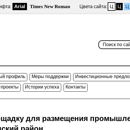
Arial
Times New Roman
Ц
Ц
Ц
ифта:
Цвета сайта:
ый профиль
Меры поддержки
Инвестиционные предло
 проекты
Истории успеха
Контакты
щадку для размещения промышле
нский район