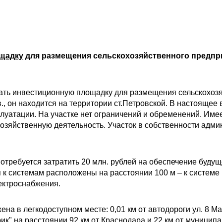
щадку
для размещения сельскохозяйственного предпр
ать инвестиционную площадку для размещения сельскохоз
в., он находится на территории ст.Петровской. В настояще
сплуатации. На участке нет ограничений и обременений. И
озяйственную деятельность. Участок в собственности адм
отребуется затратить 20 млн. рублей на обеспечение буд
к системам расположены на расстоянии 100 м – к системе 
лектроснабжения.
а в легкодоступном месте: 0,01 км от автодороги ул. 8 Мар
к" на расстоянии 92 км от Краснодара и 22 км от муниципа