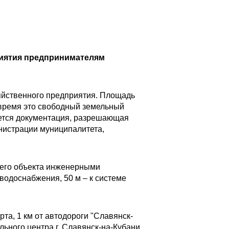
иятия предпринимателям
яйственного предприятия. Площадь
е время это свободный земельный
меется документация, разрешающая
инистрации муниципалитета,
ущего объекта инженерными
водоснабжения, 50 м – к системе
та, 1 км от автодороги "Славянск-
льного центра г. Славянск-на-Кубани.