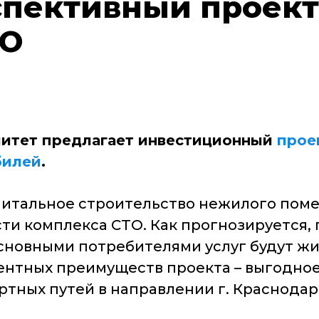
спективный проект
ТО
литет предлагает инвестиционный
прое
билей
.
апитальное строительство нежилого по
сти комплекса СТО. Как прогнозируется,
Основными потребителями услуг будут жи
нтных преимуществ проекта – выгодное
ных путей в направлении г. Краснодар, п