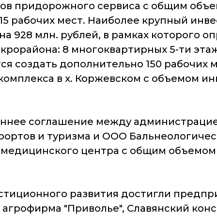
ов придорожного сервиса с общим объем
15 рабочих мест. Наиболее крупный инв
а 928 млн. рублей, в рамках которого о
рорайона: 8 многоквартирных 5-ти этажн
я создать дополнительно 150 рабочих м
омплекса в х. Коржевском с объемом инв
оннее соглашение между администрацие
рортов и туризма и ООО Бальнеологичес
медицинского центра с общим объемом 
естиционного развития достигли предпри
 агрофирма "Приволье", Славянский кон