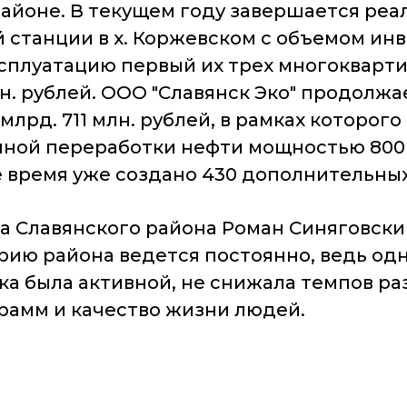
районе. В текущем году завершается ре
 станции в х. Коржевском с объемом инве
 эксплуатацию первый их трех многокварт
млн. рублей. ООО "Славянск Эко" продол
лрд. 711 млн. рублей, в рамках которого
чной переработки нефти мощностью 800 0
е время уже создано 430 дополнительных
ва Славянского района Роман Синяговски
ю района ведется постоянно, ведь одна
ка была активной, не снижала темпов ра
рамм и качество жизни людей.