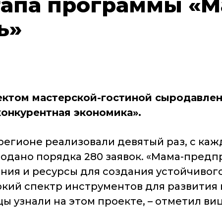
тапа программы «М
ь»
оектом мастерской-гостиной сыродавле
конкурентная экономика».
регионе реализовали девятый раз, с ка
подано порядка 280 заявок. «Мама-пред
ия и ресурсы для создания устойчивого 
кий спектр инструментов для развития 
цы узнали на этом проекте, – отметил в