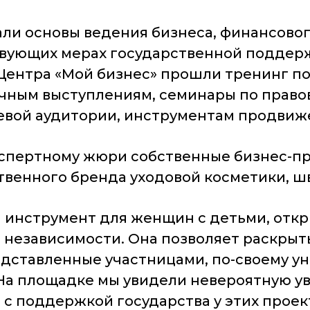
али основы ведения бизнеса, финансовог
твующих мерах государственной поддер
Центра «Мой бизнес» прошли тренинг по
личным выступлениям, семинары по прав
евой аудитории, инструментам продвиже
спертному жюри собственные бизнес-пр
ственного бренда уходовой косметики, 
й инструмент для женщин с детьми, отк
независимости. Она позволяет раскрыть
редставленные участницами, по-своему у
а площадке мы увидели невероятную уве
а, с поддержкой государства у этих прое