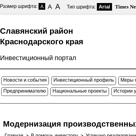
A
A
Размер шрифта:
A
Arial
Times N
Тип шрифта:
Славянский район
Краснодарского края
Инвестиционный портал
Новости и события
Инвестиционный профиль
Меры 
Предпринимателю
Национальные проекты
Истории 
Модернизация производственны
Главная
>
В помощь инвестору
>
Успешно реализованн