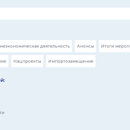
еэкономическая деятельность
Анонсы
Итоги мероп
лие
Нацпроекты
Импортозамещение
й:
ти