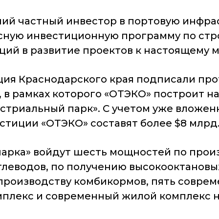
ий частный инвестор в портовую инфраст
ксную инвестиционную программу по ст
ций в развитие проектов к настоящему м
ация Краснодарского края подписали про
 в рамках которого «ОТЭКО» построит н
триальный парк». С учетом уже вложенн
стиции «ОТЭКО» составят более $8 млрд
парка» войдут шесть мощностей по прои
глеводов, по получению высокооктановы
 производству комбикормов, пять совре
лекс и современный жилой комплекс на