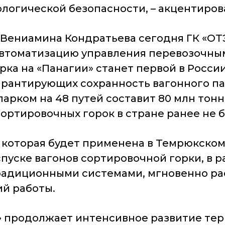
кологической безопасности, – акцентиров
Вениамина Кондратьева сегодня ГК «ОТ
 автоматизацию управления перевозочн
орка на «Панагии» станет первой в Росс
арантирующих сохранность вагонного п
арком на 48 путей составит 80 млн тонн
ортировочных горок в стране ранее не б
 которая будет применена в Темрюкском
пуске вагонов сортировочной горки, в 
радиционными системами, мгновенно ра
й работы.
» продолжает интенсивное развитие те