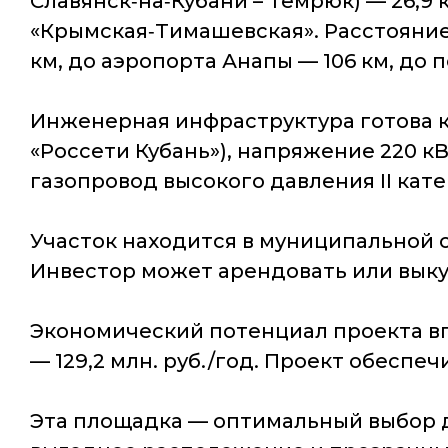
Славянск‑на‑Кубани – Темрюк) — 26,9 
«Крымская‑Тимашевская». Расстояние д
км, до аэропорта Анапы — 106 км, до 
Инженерная инфраструктура готова к
«Россети Кубань»), напряжение 220 к
газопровод высокого давления II катег
Участок находится в муниципальной 
Инвестор может арендовать или выкупи
Экономический потенциал проекта впе
— 129,2 млн. руб./год. Проект обеспеч
Эта площадка — оптимальный выбор д