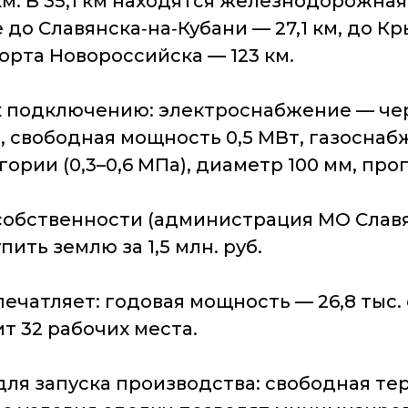
км. В 35,1 км находятся железнодорожна
о Славянска‑на‑Кубани — 27,1 км, до Кр
порта Новороссийска — 123 км.
 подключению: электроснабжение — через
В, свободная мощность 0,5 МВт, газоснаб
ории (0,3–0,6 МПа), диаметр 100 мм, про
собственности (администрация МО Славя
ть землю за 1,5 млн. руб.
чатляет: годовая мощность — 26,8 тыс.
ит 32 рабочих места.
ля запуска производства: свободная тер