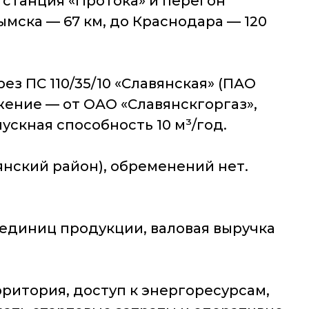
я станция «Протока» и перегон
ымска — 67 км, до Краснодара — 120
 ПС 110/35/10 «Славянская» (ПАО
жение — от ОАО «Славянскгоргаз»,
пускная способность 10 м³/год.
нский район), обременений нет.
 единиц продукции, валовая выручка
ритория, доступ к энергоресурсам,