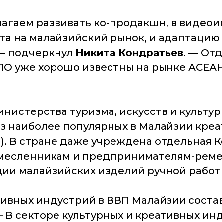
лагаем развивать ко-продакшн, в видео
та на малайзийский рынок, и адаптаци
 подчеркнул
Никита Кондратьев
. —
Отд
ПО уже хорошо известны на рынке АСЕА
инистерства туризма, искусств и культ
из наиболее популярных в Малайзии кре
»). В стране даже учреждена отдельная
емесленникам и предпринимателям-рем
ии малайзийских изделий ручной работ
тивных индустрий в ВВП Малайзии состав
—
В секторе культурных и креативных инд