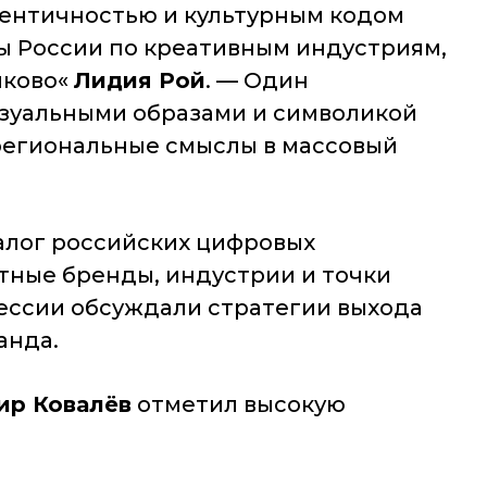
дентичностью и культурным кодом
ы России по креативным индустриям,
лково«
Лидия Рой
. —
Один
изуальными образами и символикой
 региональные смыслы в массовый
алог российских цифровых
тные бренды, индустрии и точки
ессии обсуждали стратегии выхода
анда.
ир Ковалёв
отметил высокую