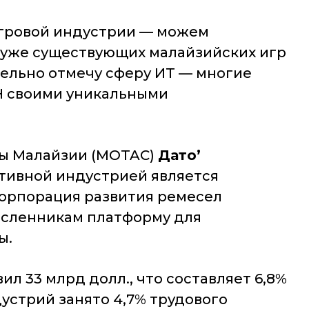
игровой индустрии — можем
ю уже существующих малайзийских игр
ельно отмечу сферу ИТ — многие
Н своими уникальными
уры Малайзии (MOTAC)
Дато’
ативной индустрией является
 Корпорация развития ремесел
есленникам платформу для
ы.
ил 33 млрд долл., что составляет 6,8%
устрий занято 4,7% трудового