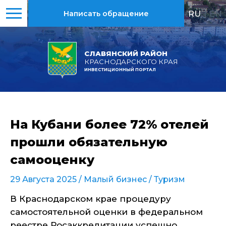
RU
|
EN
Написать обращение
СЛАВЯНСКИЙ РАЙОН
КРАСНОДАРСКОГО КРАЯ
ИНВЕСТИЦИОННЫЙ ПОРТАЛ
На Кубани более 72% отелей
прошли обязательную
самооценку
29 Августа 2025 /
Малый бизнес
/
Туризм
В Краснодарском крае процедуру
самостоятельной оценки в федеральном
реестре Росаккредитации успешно