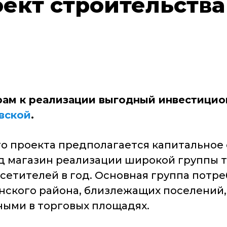
оект строительств
рам к реализации выгодный инвестици
овской
.
го проекта предполагается капитально
д магазин реализации широкой группы т
осетителей в год. Основная группа потр
нского района, близлежащих поселений,
ыми в торговых площадях.