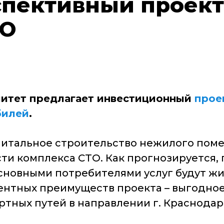
спективный проект
ТО
литет предлагает инвестиционный
прое
билей
.
апитальное строительство нежилого по
сти комплекса СТО. Как прогнозируется,
Основными потребителями услуг будут жи
нтных преимуществ проекта – выгодное
ных путей в направлении г. Краснодар, п