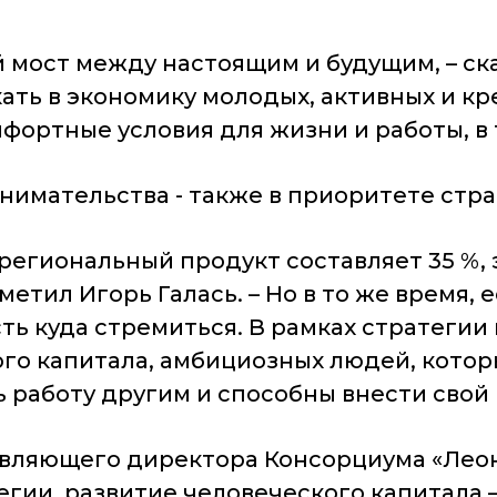
й мост между настоящим и будущим, – ска
ать в экономику молодых, активных и кр
мфортные условия для жизни и работы, в
нимательства - также в приоритете стра
й региональный продукт составляет 35 %
етил Игорь Галась. – Но в то же время,
ь куда стремиться. В рамках стратегии
ого капитала, амбициозных людей, котор
ь работу другим и способны внести свой 
авляющего директора Консорциума «Леон
егии, развитие человеческого капитала 