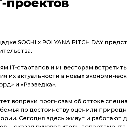
T-проектов
щадке SOCHI x POLYANA PITCH DAY предст
ительства.
лям IT-стартапов и инвесторам встретить
ия их актуальности в новых экономичес
рд» и «Разведка».
стет вопреки прогнозам об оттоке спец
убежья по достоинству оценили природ
рии. Сегодня здесь живут и работают дв
пов, – сказал руководитель департамент