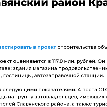
авянский район Кр
вестировать в проект
строительства об
кт оценивается в 117,8 млн. рублей. О
аве: здания магазина продовольственных
, гостиницы, автозаправочной станции.
 следующими показателями: 4 поста СТО
ь на группу автовладельцев, имеющих н
телей Славянского района, а также тури