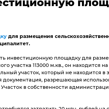
вестиционную площ
дку
для размещения сельскохозяйствен
ципалитет.
ать инвестиционную площадку для разм
о участка 113000 м.кв., он находится на
ьный участок, который не находится в э
я документация, разрешающая использо
 Участок в собственности администрац
требуется затратить 20 млн. рублей на