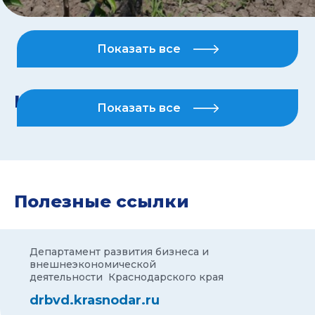
Показать все
Национальные проекты
Показать все
Полезные ссылки
Департамент развития бизнеса и
внешнеэкономической
деятельности Краснодарского края
drbvd.krasnodar.ru