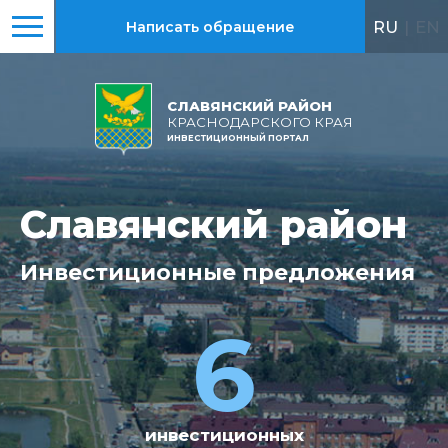
RU
|
EN
Написать обращение
СЛАВЯНСКИЙ РАЙОН
КРАСНОДАРСКОГО КРАЯ
ИНВЕСТИЦИОННЫЙ ПОРТАЛ
Славянский район
Славянский район
Инвестиционные
Всего
реализовано
предложения
15
6
инвестиционных
За 2021-2025гг.